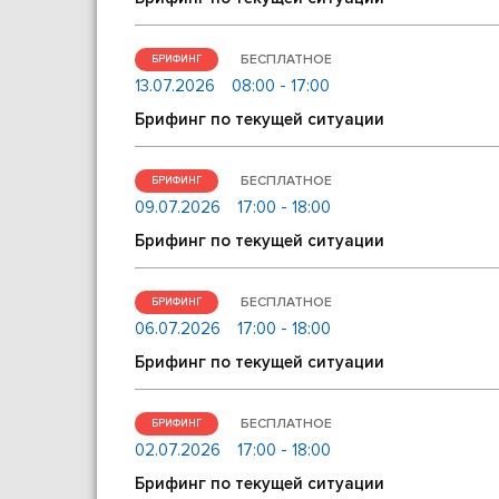
БЕСПЛАТНОЕ
БРИФИНГ
13.07.2026
08:00 - 17:00
Брифинг по текущей ситуации
БЕСПЛАТНОЕ
БРИФИНГ
09.07.2026
17:00 - 18:00
Брифинг по текущей ситуации
БЕСПЛАТНОЕ
БРИФИНГ
06.07.2026
17:00 - 18:00
Брифинг по текущей ситуации
БЕСПЛАТНОЕ
БРИФИНГ
02.07.2026
17:00 - 18:00
Брифинг по текущей ситуации