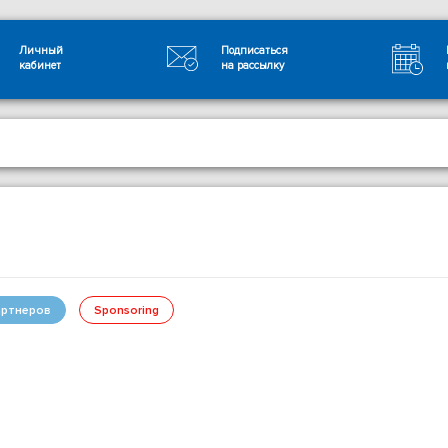
Личный
Подписаться
кабинет
на рассылку
ртнеров
Sponsoring