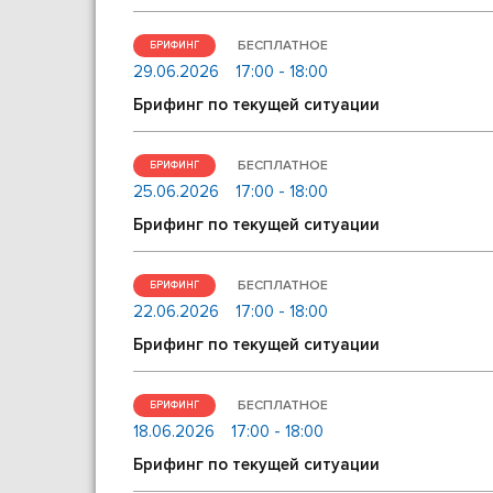
БЕСПЛАТНОЕ
БРИФИНГ
29.06.2026
17:00 - 18:00
Брифинг по текущей ситуации
БЕСПЛАТНОЕ
БРИФИНГ
25.06.2026
17:00 - 18:00
Брифинг по текущей ситуации
БЕСПЛАТНОЕ
БРИФИНГ
22.06.2026
17:00 - 18:00
Брифинг по текущей ситуации
БЕСПЛАТНОЕ
БРИФИНГ
18.06.2026
17:00 - 18:00
Брифинг по текущей ситуации