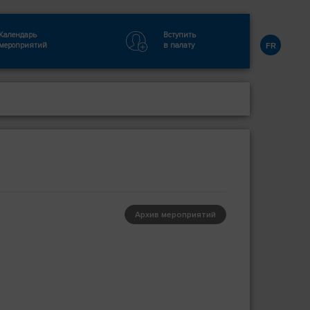
Календарь
Вступить
мероприятий
в палату
FR
я
Архив мероприятий