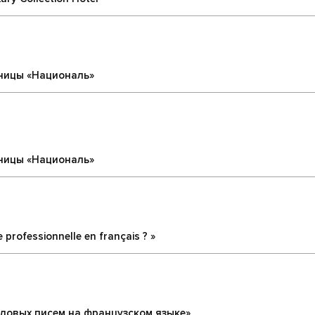
иницы «Националь»
иницы «Националь»
 professionnelle en français ? »
еловых писем на французском языке»