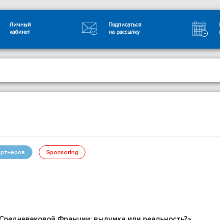
Личный
Подписаться
кабинет
на рассылку
ртнеров
Sponsoring
Средневековой Франции: выдумка или реальность?»