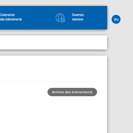
Calendrier
Devenez
des événements
membre
RU
Archive des événements