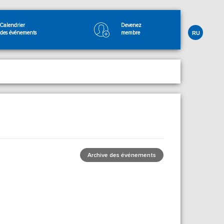
Calendrier
Devenez
des événements
membre
RU
Archive des événements