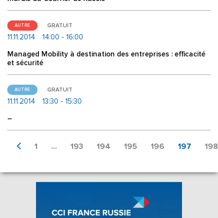
GRATUIT
AUTRE
11.11.2014
14:00 - 16:00
Managed Mobility à destination des entreprises : efficacité
et sécurité
GRATUIT
AUTRE
11.11.2014
13:30 - 15:30
–
1
...
193
194
195
196
197
198