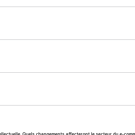
ellectuelle. Quels changements affecteront le secteur du e-comm