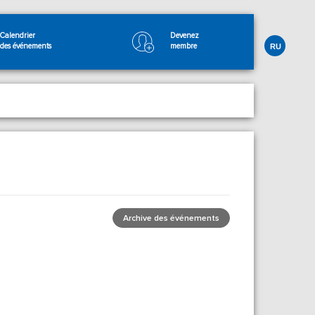
Calendrier
Devenez
des événements
membre
RU
Archive des événements