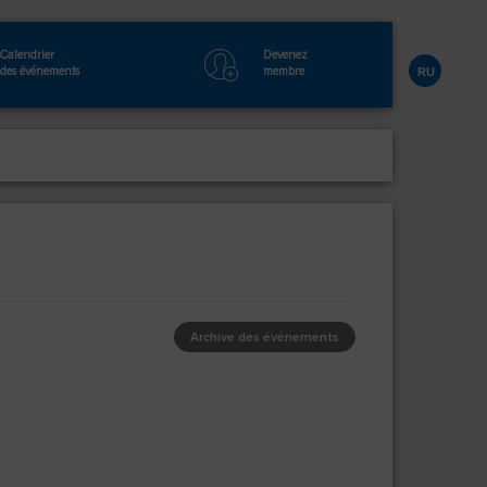
Calendrier
Devenez
des événements
membre
RU
Archive des événements