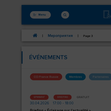
Menu
Мероприятия
|
|
Page 3
ÉVÉNEMENTS
CCI France Russie
Membres
Partenaires
GRATUIT
БРИФИНГ
BRIEFING
30.04.2026
17:00 - 18:00
Briefing « Éclairage sur l’actualité »