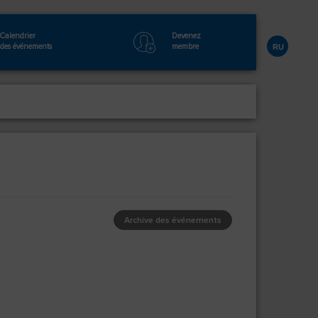
Calendrier
Devenez
des événements
membre
RU
Archive des événements