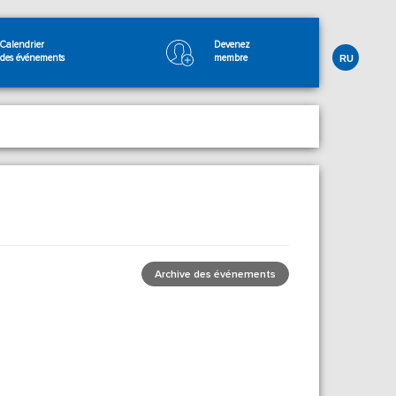
Calendrier
Devenez
des événements
membre
RU
Archive des événements