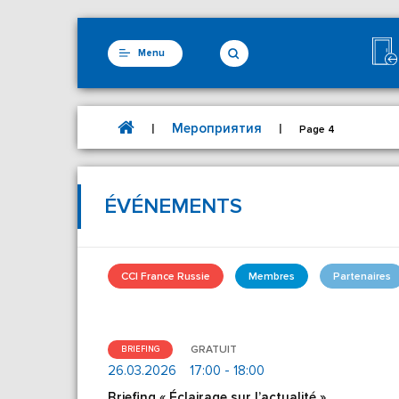
Menu
Мероприятия
|
|
Page 4
ÉVÉNEMENTS
CCI France Russie
Membres
Partenaires
GRATUIT
BRIEFING
26.03.2026
17:00 - 18:00
Briefing « Éclairage sur l’actualité »