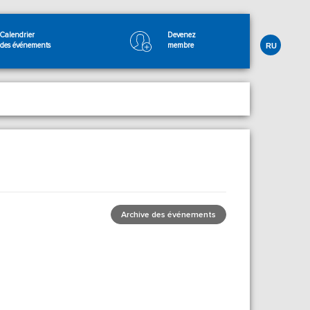
Calendrier
Devenez
des événements
membre
RU
Archive des événements