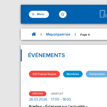
Menu
Мероприятия
|
|
Page 4
ÉVÉNEMENTS
CCI France Russie
Membres
Partenaires
GRATUIT
BRIEFING
26.03.2026
17:00 - 18:00
Briefing « Éclairage sur l’actualité »