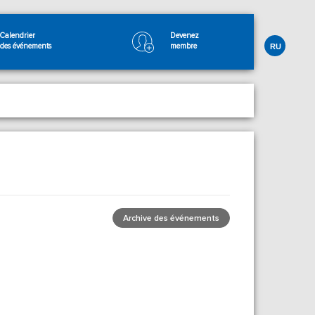
Calendrier
Devenez
des événements
membre
RU
Archive des événements