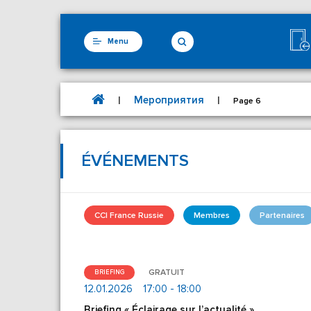
Menu
Мероприятия
|
|
Page 6
ÉVÉNEMENTS
CCI France Russie
Membres
Partenaires
GRATUIT
BRIEFING
12.01.2026
17:00 - 18:00
Briefing « Éclairage sur l’actualité »