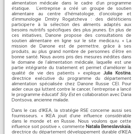
alimentation médicale dans le cadre d’un programme
étatique. L’entreprise a créé un groupe de soutien
alimentaire au centre d’hématologie, d’oncologie et
d’immunologie Dmitry Rogatcheva : des diététiciens
participeте à la sélection des aliments adaptés aux
besoins nutritifs spécifiques des plus jeunes. En plus de
ces initiatives, Danone propose des consultations de
soutien alimentaire en ligne sur le site medica.ru. « La
mission de Danone est de permettre, grâce à ses
produits, au plus grand nombre de personnes d’être en
bonne santé. Nous avons pris des mesures inédites dans
le domaine de l’alimentation médicale, laquelle est une
partie intégrante du traitement et permet d’améliorer la
qualité de vie des patients » explique
Julia Kostina
,
directrice exécutive du programme du département
alimentation spécialisée chez Danone Russie CEI. Pour
aider ceux qui luttent contre le cancer, l’entreprise a lancé
le programme éducatif
Sily Est
en collaboration avec Daria
Dontsova, ancienne malade.
Dans le cas d’IKEA, la stratégie RSE concerne aussi ses
fournisseurs. « IKEA jouit d’une influence considérable
dans le monde et en Russie. Nous voulons que cette
influence soit positive », commente
Natalia Beneslavskaïa
,
directrice du département développement durable d’IKEA