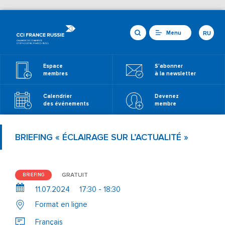
Menu
RU
Espace
S'abonner
membres
à la newsletter
Calendrier
Devenez
des événements
membre
BRIEFING « ÉCLAIRAGE SUR L’ACTUALITÉ »
GRATUIT
BRIEFING
11.07.2024
17:30 - 18:30
Format en ligne
Français