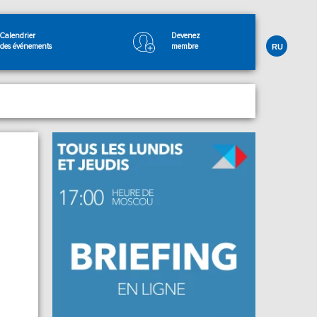
Calendrier
Devenez
des événements
membre
RU