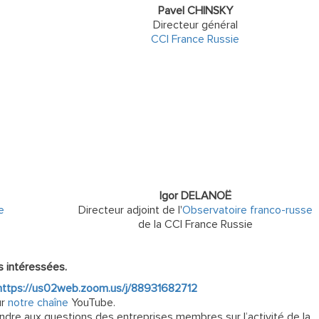
Pavel CHINSKY
Directeur général
CCI France Russie
Igor DELANOË
e
Directeur adjoint de l'
Observatoire franco-russe
de la CCI France Russie
s intéressées.
https://us02web.zoom.us/j/88931682712
ur
notre chaîne
YouTube.
dre aux questions des entreprises membres sur l’activité de la