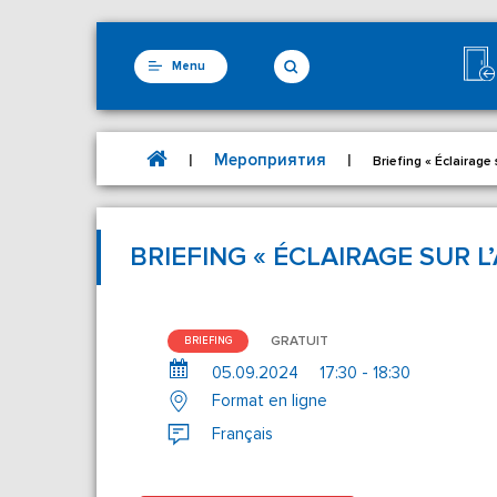
Menu
Мероприятия
|
|
Briefing « Éclairage 
BRIEFING « ÉCLAIRAGE SUR L
GRATUIT
BRIEFING
05.09.2024
17:30 - 18:30
Format en ligne
Français