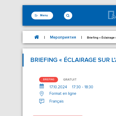
Menu
Мероприятия
|
|
Briefing « Éclairage 
BRIEFING « ÉCLAIRAGE SUR L
GRATUIT
BRIEFING
17.10.2024
17:30 - 18:30
Format en ligne
Français