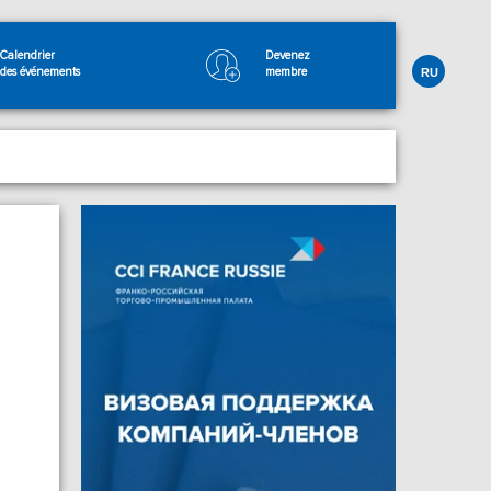
Calendrier
Devenez
des événements
membre
RU