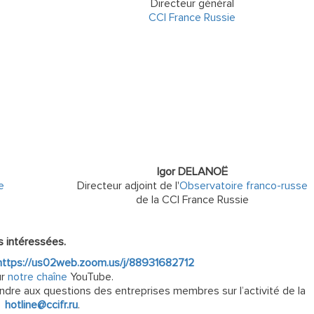
Directeur général
CCI France Russie
Igor DELANOË
e
Directeur adjoint de l'
Observatoire franco-russe
de la CCI France Russie
s intéressées.
https://us02web.zoom.us/j/88931682712
ur
notre chaîne
YouTube.
dre aux questions des entreprises membres sur l’activité de la
 »
hotline@ccifr.ru
.