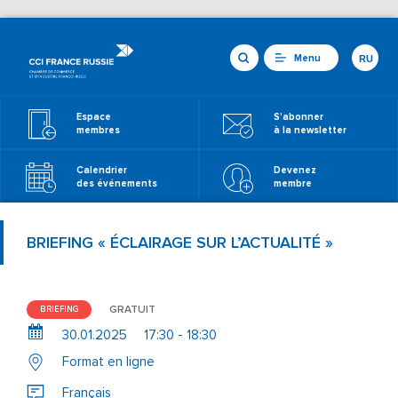
Menu
RU
Espace
S'abonner
membres
à la newsletter
Calendrier
Devenez
des événements
membre
BRIEFING « ÉCLAIRAGE SUR L’ACTUALITÉ »
GRATUIT
BRIEFING
30.01.2025
17:30 - 18:30
Format en ligne
Français