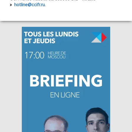
»
hotline@ccifr.ru
.