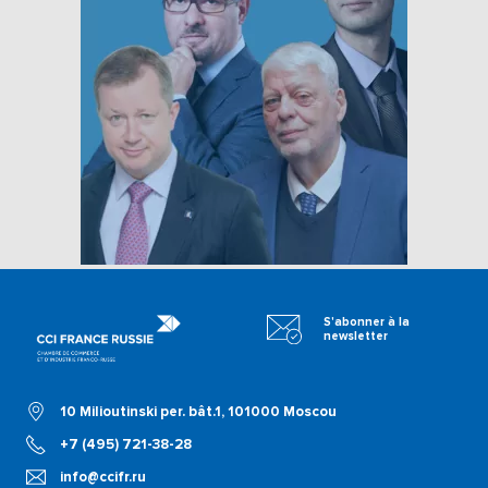
S'abonner à la
newsletter
10 Milioutinski per. bât.1, 101000 Moscou
+7 (495) 721-38-28
info@ccifr.ru