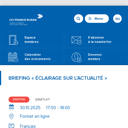
Menu
RU
Espace
S'abonner
membres
à la newsletter
Calendrier
Devenez
des événements
membre
BRIEFING « ÉCLAIRAGE SUR L’ACTUALITÉ »
GRATUIT
BRIEFING
30.10.2025
17:00 - 18:00
Format en ligne
Français