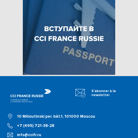
S'abonner à la
newsletter
10 Milioutinski per. bât.1, 101000 Moscou
+7 (495) 721-38-28
info@ccifr.ru