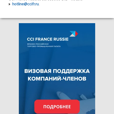
»
hotline@ccifr.ru
.