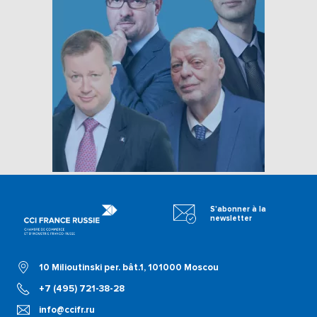
S'abonner à la
newsletter
10 Milioutinski per. bât.1, 101000 Moscou
+7 (495) 721-38-28
info@ccifr.ru