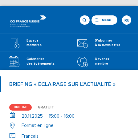
Menu
RU
Espace
S'abonner
membres
à la newsletter
Calendrier
Devenez
des événements
membre
BRIEFING « ÉCLAIRAGE SUR L’ACTUALITÉ »
GRATUIT
BRIEFING
20.11.2025
15:00 - 16:00
Format en ligne
Français