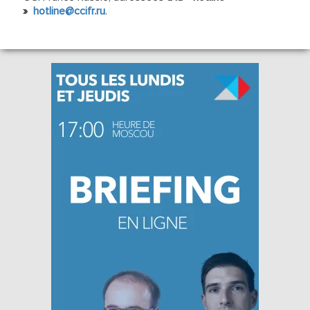
»
hotline@ccifr.ru
.