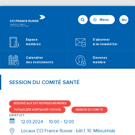
Menu
RU
Espace
S'abonner
membres
à la newsletter
Calendrier
Devenez
des événements
membre
SESSION DU COMITÉ SANTÉ
RÉSERVÉ AUX ENTREPRISES MEMBRES
ТОЛЬКО ДЛЯ КОМПАНИЙ-ЧЛЕНОВ
SESSION DU COMITÉ
GRATUIT
12.03.2024
10:00 - 12:00
Locaux CCI France Russie : bât.1, 10, Milioutinski