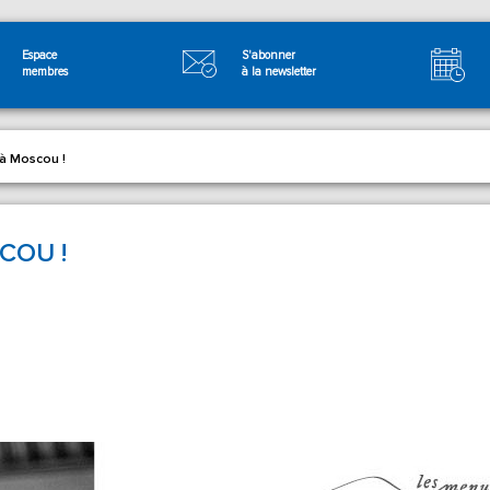
Espace
S'abonner
membres
à la newsletter
 à Moscou !
COU !