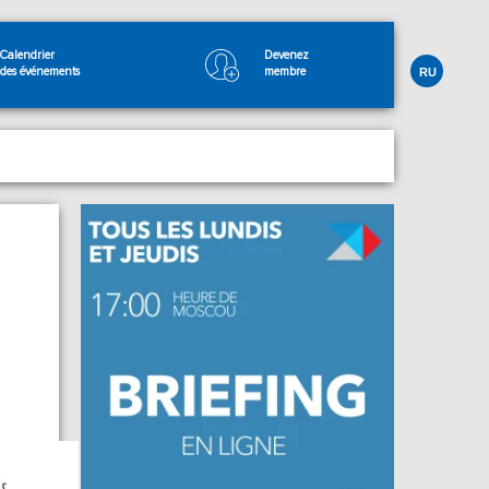
Calendrier
Devenez
des événements
membre
RU