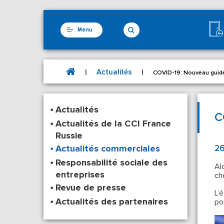
Menu
Actualités
|
|
COVID-19: Nouveau guide 
Actualités
C
Actualités de la CCI France
Russie
Actualités commerciales
26
Responsabilité sociale des
Al
entreprises
ch
Revue de presse
L’
Actualités des partenaires
po