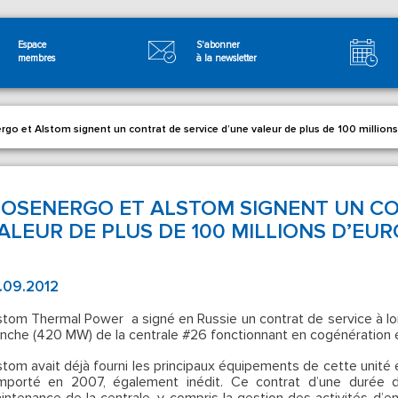
Espace
S'abonner
membres
à la newsletter
go et Alstom signent un contrat de service d’une valeur de plus de 100 millions
OSENERGO ET ALSTOM SIGNENT UN CO
ALEUR DE PLUS DE 100 MILLIONS D’EUR
.09.2012
stom Thermal Power a signé en Russie un contrat de service à l
anche (420 MW) de la centrale #26 fonctionnant en cogénération él
stom avait déjà fourni les principaux équipements de cette unité e
mporté en 2007, également inédit. Ce contrat d’une durée 