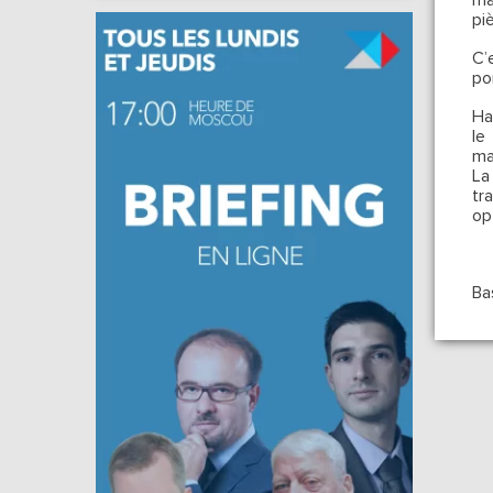
ma
pi
C’
po
Ha
le
ma
La
tr
op
Ba