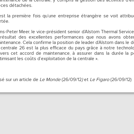
intenance de la centrale, y compris la gestion des activités d’en
èces détachées.
est la première fois qu’une entreprise étrangère se voit attrib
rtée.
ns-Peter Meer, le vice-président senior d’Alstom Thermal Servic
 résultat des excellentes performances que nous avons obte
intenance. Cela confirme la position de leader d’Alstom dans le d
 centrale 26 est la plus efficace du pays grâce à notre techno
avers cet accord de maintenance, à assurer dans la durée la p
timisant les coûts d’exploitation de la centrale ».
sé sur un article de
Le Monde
(26/09/12
)
et
Le Figaro
(26/09/12)