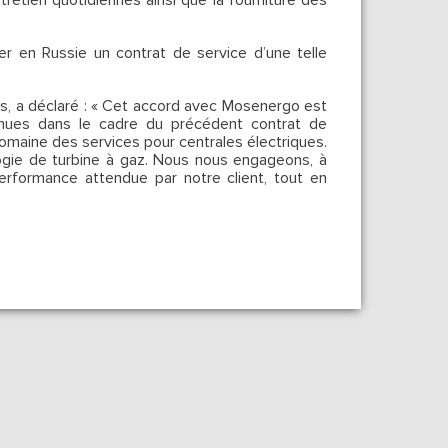
tretien quotidiennes ainsi que la fourniture des
uer en Russie un contrat de service d’une telle
es, a déclaré : « Cet accord avec Mosenergo est
nues dans le cadre du précédent contrat de
omaine des services pour centrales électriques.
logie de turbine à gaz. Nous nous engageons, à
erformance attendue par notre client, tout en