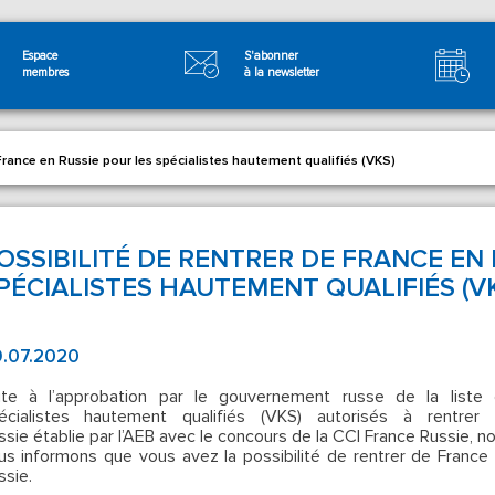
Espace
S'abonner
membres
à la newsletter
 France en Russie pour les spécialistes hautement qualifiés (VKS)
OSSIBILITÉ DE RENTRER DE FRANCE EN 
PÉCIALISTES HAUTEMENT QUALIFIÉS (V
.07.2020
ite à l’approbation par le gouvernement russe de la liste
écialistes hautement qualifiés (VKS) autorisés à rentrer
ssie
établie par l’AEB avec le concours de la CCI France Russie, n
us informons que
vous avez la possibilité de rentrer de France
ssie.