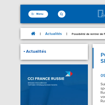
Menu
Actualités
|
|
Possibilité de rentrer de
Actualités
P
S
09
Su
sp
Ru
vo
Ru