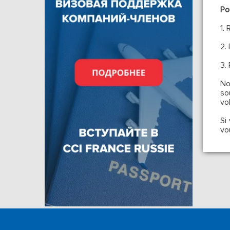
Po
1.
2.
3.
No
so
vo
Si
vo