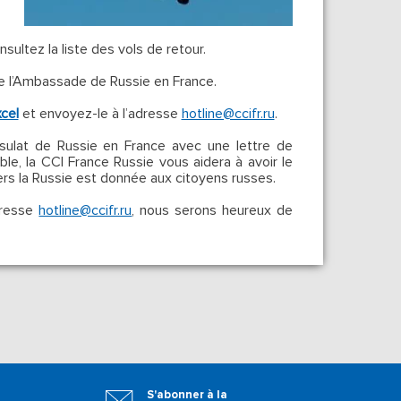
ultez la liste des vols de retour.
 de l’Ambassade de Russie en France.
xcel
et envoyez-le à l’adresse
hotline@ccifr.ru
.
lat de Russie en France avec une lettre de
le, la CCI France Russie vous aidera à avoir le
 vers la Russie est donnée aux citoyens russes.
dresse
hotline@ccifr.ru
, nous serons heureux de
S'abonner à la