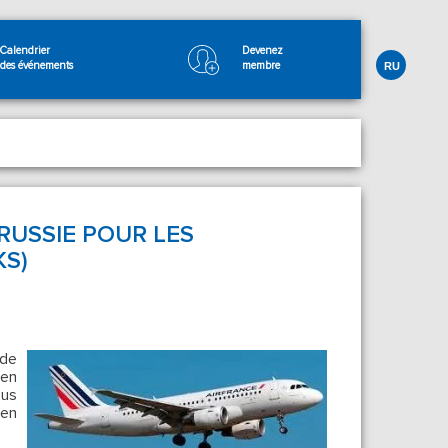
Calendrier
Devenez
des événements
membre
RU
RUSSIE POUR LES
KS)
de
 en
ous
 en