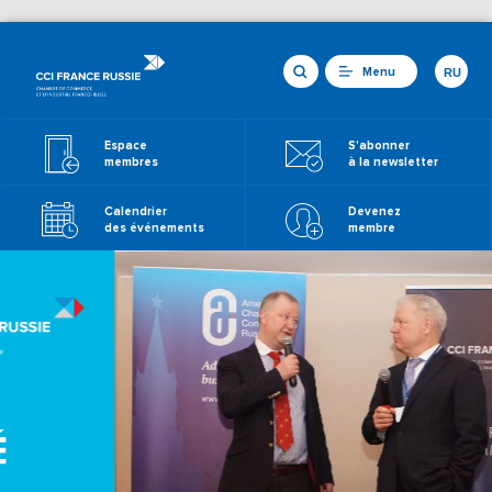
Menu
RU
Espace
S'abonner
membres
à la newsletter
Calendrier
Devenez
des événements
membre