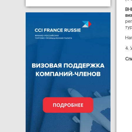
ВН
ви
ре
ту
На
4. 
Сп