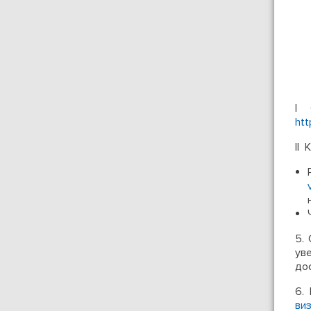
I 
htt
II
5.
ув
до
6.
ви