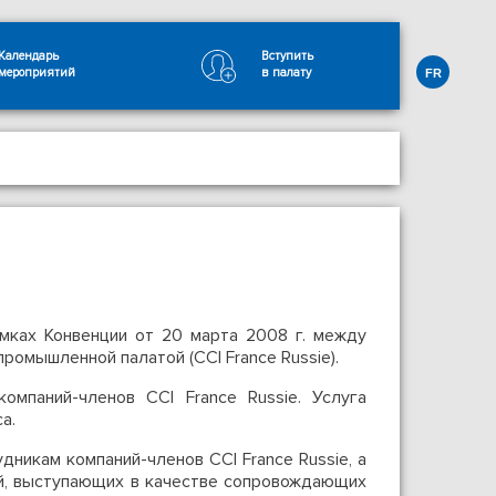
Календарь
Вступить
мероприятий
в палату
FR
мках Конвенции от 20 марта 2008 г. между
омышленной палатой (CCI France Russie).
омпаний-членов CCI France Russie. Услуга
а.
дникам компаний-членов CCI France Russie, а
ей, выступающих в качестве сопровождающих