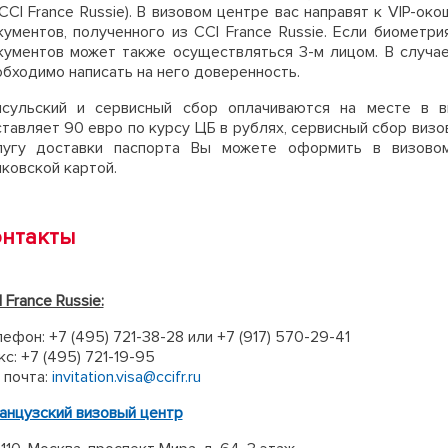
CCI France Russie). В визовом центре вас направят к VIP-о
кументов, полученного из CCI France Russie. Если биометр
кументов может также осуществляться 3-м лицом. В случае
обходимо написать на него доверенность.
нсульский и сервисный сбор оплачиваются на месте в в
тавляет 90 евро по курсу ЦБ в рублях, сервисный сбор визо
лугу доставки паспорта Вы можете оформить в визово
ковской картой.
онтакты
 France Russie:
ефон: +7 (495) 721-38-28 или +7 (917) 570-29-41
с: +7 (495) 721-19-95
 почта:
invitation.visa@ccifr.ru
анцузский визовый центр