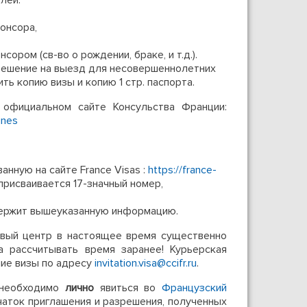
лей.
онсора,
ором (св-во о рождении, браке, и т.д.).
зрешение на выезд для несовершеннолетних
ть копию визы и копию 1 стр. паспорта.
 официальном сайте Консульства Франции:
ines
нную на сайте France Visas :
https://france-
присваивается 17-значный номер,
одержит вышеуказанную информацию.
овый центр в настоящее время существенно
а рассчитывать время заранее! Курьерская
ие визы по адресу
invitation.visa@ccifr.ru
.
 необходимо
лично
явиться во
Французский
чаток приглашения и разрешения, полученных