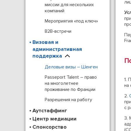
лиц
миссии для нескольких
компаний
Ус
пр
Мероприятия «под ключ»
пр
B2B-встречи
Па
Fra
Визовая и
административная
поддержка
П
Деловые визы – Шенген
Passeport Talent – право
1.
на многолетнее
на
проживание по Франции
2.
Разрешения на работу
пр
с р
Аутстаффинг
3.
Центр медиации
ад
Спонсорство
(CC