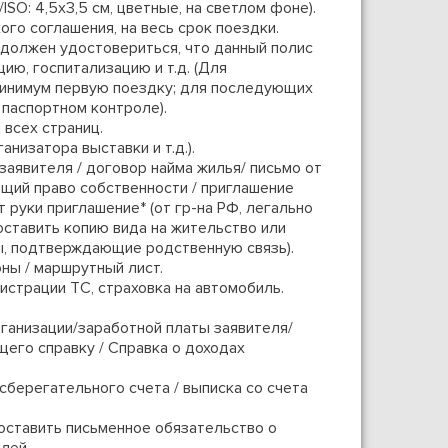
SO: 4,5х3,5 см, цветные, на светлом фоне).
ого соглашения, на весь срок поездки.
 должен удостовериться, что данный полис
ю, госпитализацию и т.д. (Для
минимум первую поездку; для последующих
паспортном контроле).
 всех страниц.
низатора выставки и т.д.).
заявителя / договор найма жилья/ письмо от
ющий право собственности / приглашение
от руки приглашение* (от гр-на РФ, легально
ставить копию вида на жительство или
ы, подтверждающие родственную связь).
ны / маршрутный лист.
истрации ТС, страховка на автомобиль.
рганизации/заработной платы заявителя/
его справку / Справка о доходах
 сберегательного счета / выписка со счета
оставить письменное обязательство о