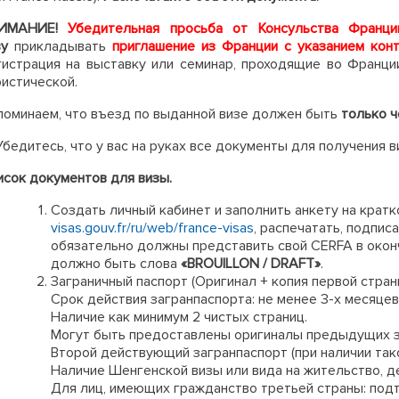
ИМАНИЕ!
Убедительная просьба от Консульства
Франци
зу
прикладывать
приглашение из Франции
с указанием кон
гистрация на выставку или семинар, проходящие во Франции
ристической.
поминаем, что въезд по выданной визе должен быть
только 
Убедитесь, что у вас на руках все документы для получения в
исок документов для визы.
Создать личный кабинет и заполнить анкету на крат
visas.gouv.fr/ru/web/france-visas
, распечатать, подпис
обязательно должны представить свой CERFA в оконч
должно быть слова
«BROUILLON / DRAFT»
.
Заграничный паспорт (Оригинал + копия первой стра
Срок действия загранпаспорта: не менее 3-х месяцев
Наличие как минимум 2 чистых страниц.
Могут быть предоставлены оригиналы предыдущих з
Второй действующий загранпаспорт (при наличии тако
Наличие Шенгенской визы или вида на жительство, д
Для лиц, имеющих гражданство третьей страны: под