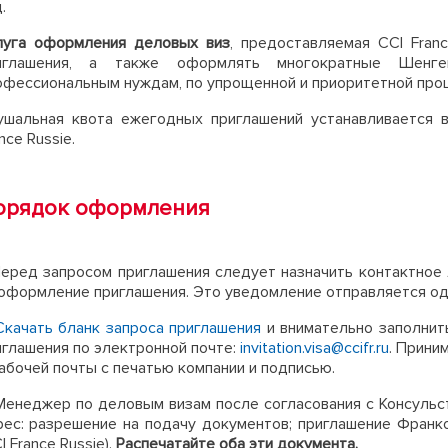
.
луга оформления деловых виз
, предоставляемая CCI Fran
иглашения, а также оформлять многократные Шенге
офессиональным нуждам, по упрощенной и приоритетной про
ушальная квота ежегодных приглашений устанавливается в
nce Russie.
орядок оформления
 Перед запросом приглашения следует назначить контактное 
 оформление приглашения. Это уведомление отправляется од
Скачать бланк запроса приглашения
и внимательно заполнить
иглашения по электронной почте:
invitation.visa@ccifr.ru
. Прини
абочей почты с печатью компании и подписью.
 Менеджер по деловым визам после согласования с Консуль
рес: разрешение на подачу документов; приглашение Фран
I France Russie).
Распечатайте оба эти документа.