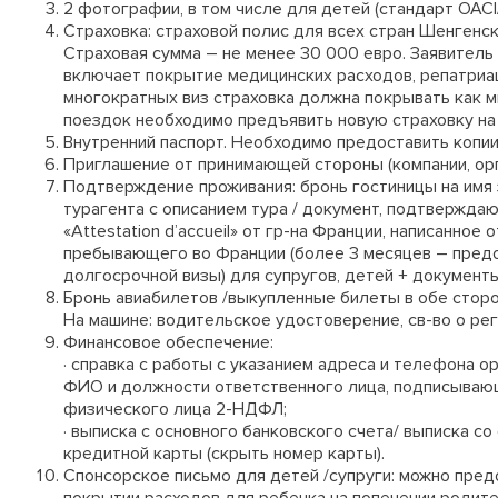
2 фотографии, в том числе для детей (стандарт OACI/I
Страховка: страховой полис для всех стран Шенгенск
Страховая сумма – не менее 30 000 евро. Заявитель
включает покрытие медицинских расходов, репатриаци
многократных виз страховка должна покрывать как 
поездок необходимо предъявить новую страховку на 
Внутренний паспорт. Необходимо предоставить копии
Приглашение от принимающей стороны (компании, орга
Подтверждение проживания: бронь гостиницы на имя 
турагента с описанием тура / документ, подтвержда
«Attestation d’accueil» от гр-на Франции, написанное 
пребывающего во Франции (более 3 месяцев – предо
долгосрочной визы) для супругов, детей + документ
Бронь авиабилетов /выкупленные билеты в обе сторо
На машине: водительское удостоверение, св-во о рег
Финансовое обеспечение:
· справка с работы с указанием адреса и телефона о
ФИО и должности ответственного лица, подписывающ
физического лица 2-НДФЛ;
· выписка с основного банковского счета/ выписка со
кредитной карты (скрыть номер карты).
Спонсорское письмо для детей /супруги: можно пред