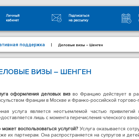
Личный
Подписаться
кабинет
на рассылку
ативная поддержка
|
Деловые визы – Шенген
ЕЛОВЫЕ ВИЗЫ – ШЕНГЕН
луга оформления деловых виз
во Францию действует в ра
нсульством Франции в Москве и Франко-российской торгово-пр
нная услуга является неотъемлемой частью привилегий к
едоставляется лишь с момента перечисления членского взнос
о может воспользоваться услугой?
Услуга оказывается сотру
кже их партнерам. Она распространяется на супругов и дет