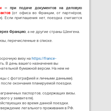
и
– при подаче документов на деловую
тактов
(от офиса во Франции, от партнёров,
). Если приглашения нет, поездка считается
через Францию
, а не другие страны Шенгена.
изы, перечисленные в списке.
косрочную визу на
https://france-
ать. В день вашего назначения вы
ательной бумажной версии. На нем не
ницы с фотографией и личными данными).
 после окончания планируемой поездки.
аграничных паспортов, содержащих визы.
вого у заявителя).
ействующих во время данной поездки.
тверждение легального проживания в РФ.