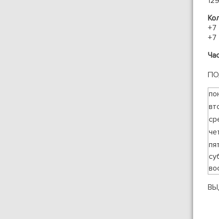
129
Ко
+7
+7
Ча
ПО
по
вт
ср
че
пя
су
во
ВЫ