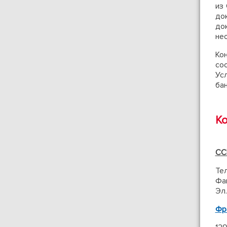
из 
до
до
не
Ко
сос
Ус
бан
К
CCI
Тел
Фак
Эл.
Фр