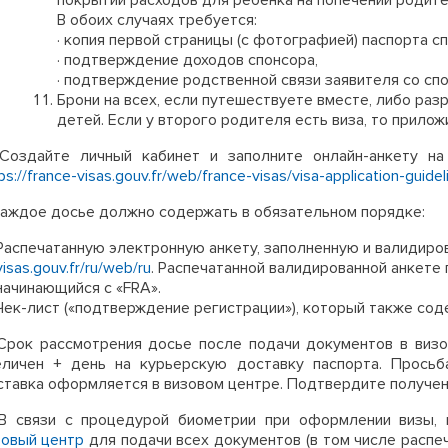
покрытии расходов для ребенка на попечении родите
В обоих случаях требуется:
· копия первой страницы (с фотографией) паспорта сп
· подтверждение доходов спонсора,
· подтверждение родственной связи заявителя со спонс
Брони на всех, если путешествуете вместе, либо ра
детей. Если у второго родителя есть виза, то приложи
Создайте личный кабинет и заполните онлайн-анкету на
ps://france-visas.gouv.fr/web/france-visas/visa-application-guidel
 Каждое досье должно содержать в обязательном порядке:
Распечатанную электронную анкету, заполненную и валидирова
visas.gouv.fr/ru/web/ru
. Распечатанной валидированной анкете 
начинающийся с «FRA».
Чек-лист («подтверждение регистрации»), который также с
 Срок рассмотрения досье после подачи документов в виз
еличен + день на курьерскую доставку паспорта. Просьб
ставка оформляется в визовом центре. Подтвердите получен
 В связи с процедурой биометрии при оформлении визы,
зовый центр
для подачи всех документов (в том числе распе