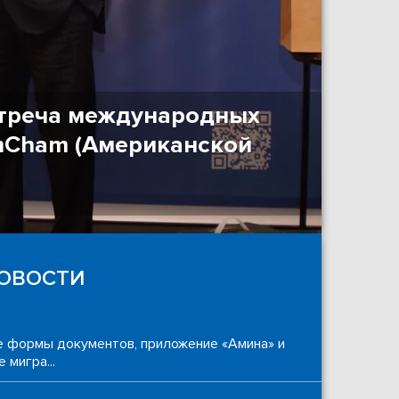
стреча международных
AmCham (Американской
При
hotl
ОВОСТИ
 формы документов, приложение «Амина» и
 мигра...