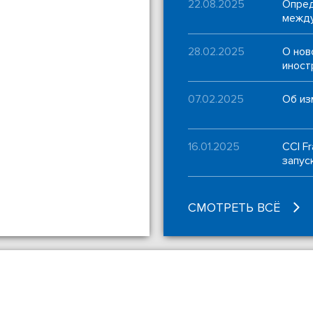
22.08.2025
Опред
между
28.02.2025
О нов
иност
07.02.2025
Об из
16.01.2025
CCI F
запус
СМОТРЕТЬ ВСЁ