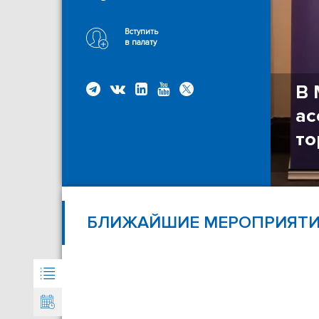
Вступить
в палату
В 
рячую линию»
ас
то
БЛИЖАЙШИЕ МЕРОПРИЯТ