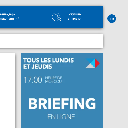
Календарь
Вступить
мероприятий
в палату
FR