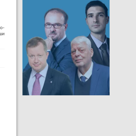
о-
ши