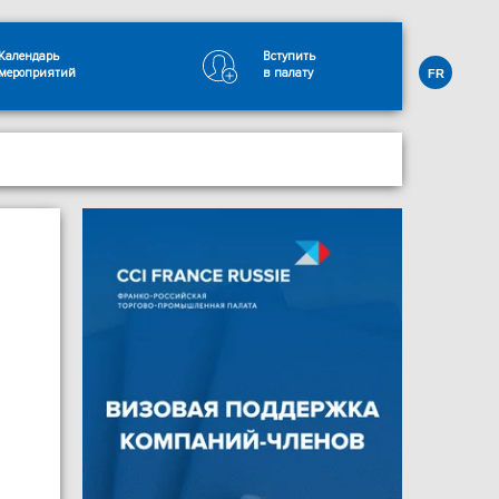
Календарь
Вступить
мероприятий
в палату
FR