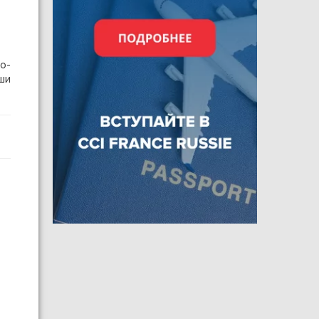
о-
ши