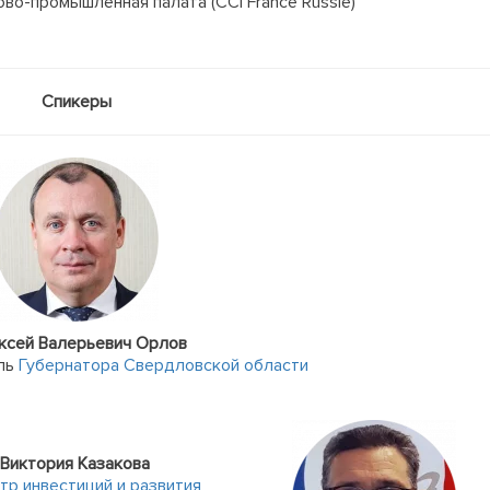
во-промышленная палата (CCI France Russie)
Спикеры
ксей Валерьевич Орлов
ль
Губернатора Свердловской области
Виктория Казакова
тр инвестиций и развития