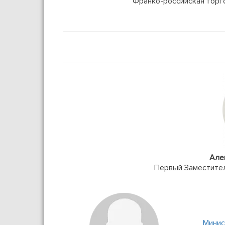
Франко-российская торго
Але
Первый Заместите
Минис