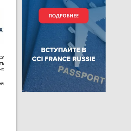
ся
ть
ые
й,