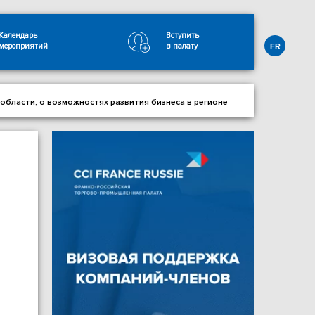
Календарь
Вступить
мероприятий
в палату
FR
области, о возможностях развития бизнеса в регионе