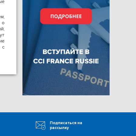
ые
м,
 о
й,
ут
ие
 с
Подписаться на
рассылку