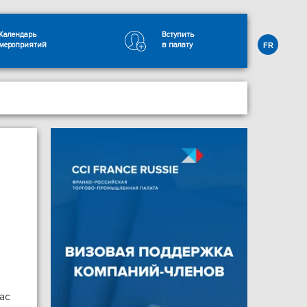
Календарь
Вступить
мероприятий
в палату
FR
ас