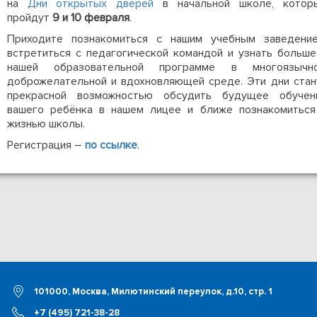
на
Дни открытых дверей
в начальной школе, котор
пройдут
9 и 10 февраля
.
Приходите познакомиться с нашим учебным заведение
встретиться с педагогической командой и узнать больше
нашей образовательной программе в многоязычно
доброжелательной и вдохновляющей среде. Эти дни стан
прекрасной возможностью обсудить будущее обучен
вашего ребёнка в нашем лицее и ближе познакомиться
жизнью школы.
Регистрация –
по ссылке
.
101000, Москва, Милютинский переулок, д.10, стр. 1
+7 (495) 721-38-28