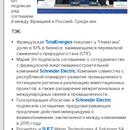
ыл
подписан
ряд
соглашени
й между Францией и Россией. Среди них:
ТЭК:
Французская
TotalEnergies
покупает у "Новатэка"
долю в 10% в бизнесе, занимающемся перевалкой
сжиженного природного газа (СПГ).
Марий Эл подписала соглашение о сотрудничестве
с французской энергомашиностроительной
компанией
Schneider Electric
. Компания совместно с
республикой планирует развитие промышленного
потенциала региона и реализацию инвестиционных
проектов, а также расширение межрегиональных и
международных связей в промышленности.
Госкорпорация «Росатом» и
Schneider Electric
подписали соглашение, предусматривающее
продление действия меморандума о
взаимопонимании, заключенного между компаниями
в 2015 году.
Роснефть и
SUEZ
Water Technologies & Solutions SA