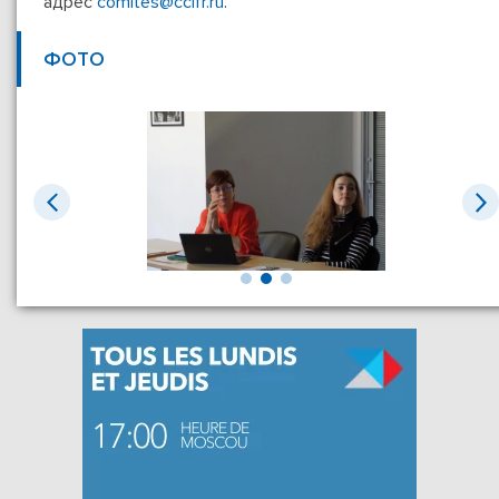
адрес
comites@ccifr.ru
.
ФОТО