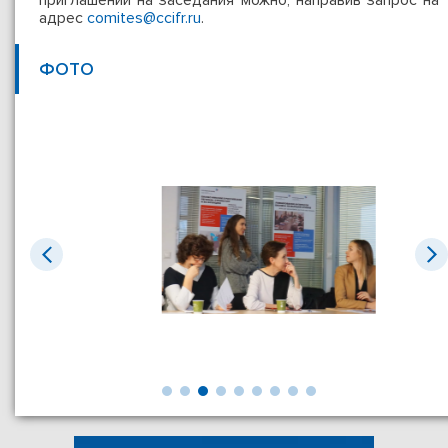
приглашений на заседания можно, направив запрос на
адрес
comites@ccifr.ru
.
ФОТО