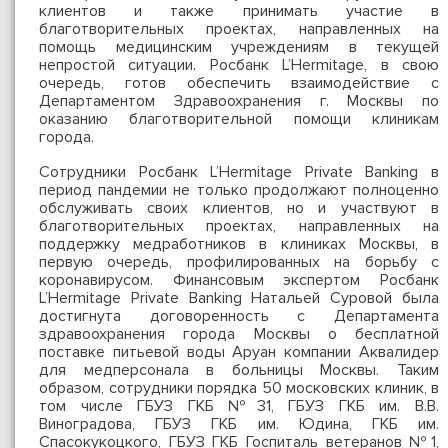
клиентов и также принимать участие в
благотворительных проектах, направленных на
помощь медицинским учреждениям в текущей
непростой ситуации. Росбанк L’Hermitage, в свою
очередь, готов обеспечить взаимодействие с
Департаментом Здравоохранения г. Москвы по
оказанию благотворительной помощи клиникам
города.
Сотрудники Росбанк L’Hermitage Private Banking в
период пандемии не только продолжают полноценно
обслуживать своих клиентов, но и участвуют в
благотворительных проектах, направленных на
поддержку медработников в клиниках Москвы, в
первую очередь, профилированных на борьбу с
коронавирусом. Финансовым экспертом Росбанк
L’Hermitage Private Banking Натальей Суровой была
достигнута договоренность с Департамента
здравоохранения города Москвы о бесплатной
поставке питьевой воды Аруан компании Аквалидер
для медперсонала в больницы Москвы. Таким
образом, сотрудники порядка 50 московских клиник, в
том числе ГБУЗ ГКБ №31, ГБУЗ ГКБ им. В.В.
Виноградова, ГБУЗ ГКБ им. Юдина, ГКБ им.
Спасокукоцкого, ГБУЗ ГКБ Госпиталь ветеранов №1,