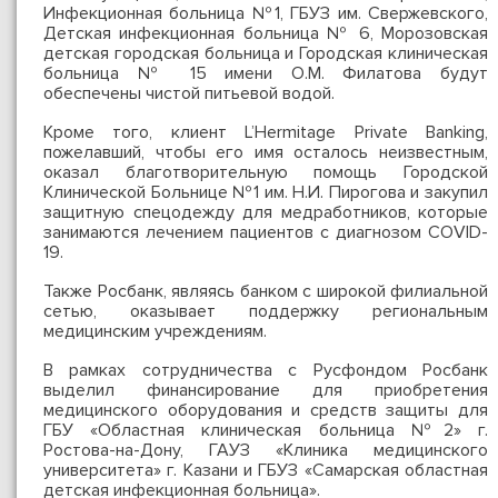
Инфекционная больница №1, ГБУЗ им. Свержевского,
Детская инфекционная больница № 6, Морозовская
детская городская больница и Городская клиническая
больница № 15 имени О.М. Филатова будут
обеспечены чистой питьевой водой.
Кроме того, клиент L’Hermitage Private Banking,
пожелавший, чтобы его имя осталось неизвестным,
оказал благотворительную помощь Городской
Клинической Больнице №1 им. Н.И. Пирогова и закупил
защитную спецодежду для медработников, которые
занимаются лечением пациентов с диагнозом COVID-
19.
Также Росбанк, являясь банком с широкой филиальной
сетью, оказывает поддержку региональным
медицинским учреждениям.
В рамках сотрудничества с Русфондом Росбанк
выделил финансирование для приобретения
медицинского оборудования и средств защиты для
ГБУ «Областная клиническая больница №2» г.
Ростова-на-Дону, ГАУЗ «Клиника медицинского
университета» г. Казани и ГБУЗ «Самарская областная
детская инфекционная больница».