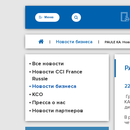
Меню
Новости бизнеса
|
|
PAULE KA. Нов
Все новости
P
Новости CCI France
Russie
Новости бизнеса
22
КСО
Гр
KA
Пресса о нас
ди
Новости партнеров
В 
че