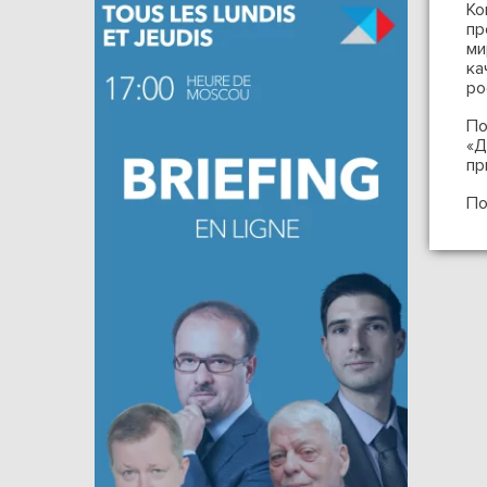
Ко
пр
ми
ка
ро
По
«Д
пр
По