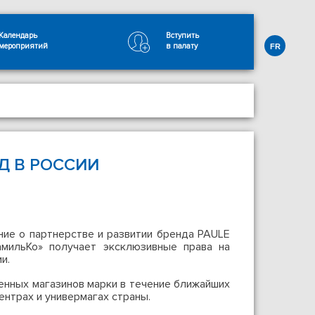
Календарь
Вступить
мероприятий
в палату
FR
Д В РОССИИ
ие о партнерстве и развитии бренда PAULE
амильКо» получает эксклюзивные права на
и.
енных магазинов марки в течение ближайших
ентрах и универмагах страны.