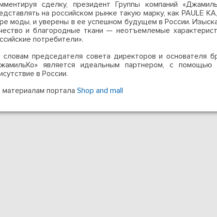
мментируя сделку, президент Группы компаний «Джами
едставлять на российском рынке такую марку, как PAULE KA
ре моды, и уверены в ее успешном будущем в России. Изыск
чество и благородные ткани — неотъемлемые характерист
ссийские потребители».
 словам председателя совета директоров и основателя б
жамильКо» является идеальным партнером, с помощью 
исутствие в России.
 материалам портала
Shop and mall