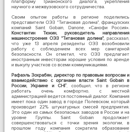
платформу Трианонского диалога, укрепления
научного и межвузовского сотрудничества.
Своим опытом работы в регионе поделились
представители ОЭЗ "Титановая долина", французских
компаний Saint Gobain, Danone, «Санофи Россия».
Константин Тюкин, руководитель направления
машиностроения ОЭЗ "Титановая долина",
рассказал,
что уже 13 апреля резиденты ОЭЗ возобновили
работу с соблюдением всех мер санитарной
безопасности. Он отметил, что ОЭЗ предлагает
иностранным инвесторам хорошие условия по аренде
и выкупу участков со всеми коммуникациями.
Рафаэль Зохрабян, директор по правовым вопросам и
взаимодействию с органами власти Saint Gobain в
России, Украине и СНГ
, сообщил, что в регионе
работать очень комфортно, с местной
администрацией ведется постоянный диалог. Компания
имеет пока один завод в городе Полевском, который
производит 22% штукатурных смесей предприятия.
Это один из самых безопасных заводов в России и на
уровне Группы. Saint Gobain продолжает
совершенствоваться с точки зрения экологии, в
прошлом году компания сократила образование