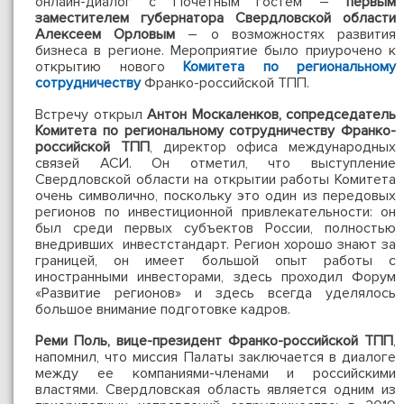
онлайн-диалог с Почетным гостем –
первым
заместителем губернатора Свердловской области
Алексеем Орловым
– о возможностях развития
бизнеса в регионе. Мероприятие было приурочено к
открытию нового
Комитета по региональному
сотрудничеству
Франко-российской ТПП.
Встречу открыл
Антон Москаленков, сопредседатель
Комитета по региональному сотрудничеству Франко-
российской ТПП
, директор офиса международных
связей АСИ. Он отметил, что выступление
Свердловской области на открытии работы Комитета
очень символично, поскольку это один из передовых
регионов по инвестиционной привлекательности: он
был среди первых субъектов России, полностью
внедривших инвестстандарт. Регион хорошо знают за
границей, он имеет большой опыт работы с
иностранными инвесторами, здесь проходил Форум
«Развитие регионов» и здесь всегда уделялось
большое внимание подготовке кадров.
Реми Поль, вице-президент Франко-российской ТПП
,
напомнил, что миссия Палаты заключается в диалоге
между ее компаниями-членами и российскими
властями. Свердловская область является одним из