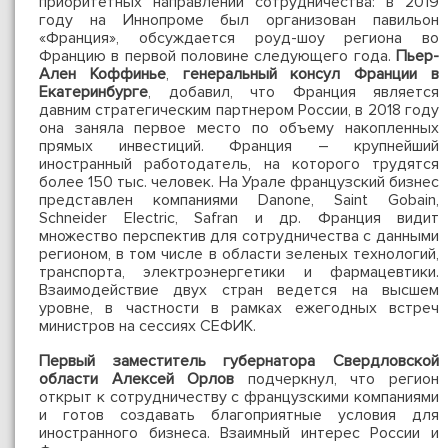
приоритетных направлений сотрудничества: в 2019
году на Иннопроме был организован павильон
«Франция», обсуждается роуд-шоу региона во
Францию в первой половине следующего года.
Пьер-
Ален Коффинье
,
генеральный консул Франции в
Екатеринбурге
, добавил, что Франция является
давним стратегическим партнером России, в 2018 году
она заняла первое место по объему накопленных
прямых инвестиций. Франция – крупнейший
иностранный работодатель, на которого трудятся
более 150 тыс. человек. На Урале французский бизнес
представлен компаниями Danone, Saint Gobain,
Schneider Electric, Safran и др. Франция видит
множество перспектив для сотрудничества с данными
регионом, в том числе в области зеленых технологий,
транспорта, электроэнергетики и фармацевтики.
Взаимодействие двух стран ведется на высшем
уровне, в частности в рамках ежегодных встреч
министров на сессиях СЕФИК.
Первый заместитель губернатора Свердловской
области Алексей Орлов
подчеркнул, что регион
открыт к сотрудничеству с французскими компаниями
и готов создавать благоприятные условия для
иностранного бизнеса. Взаимный интерес России и