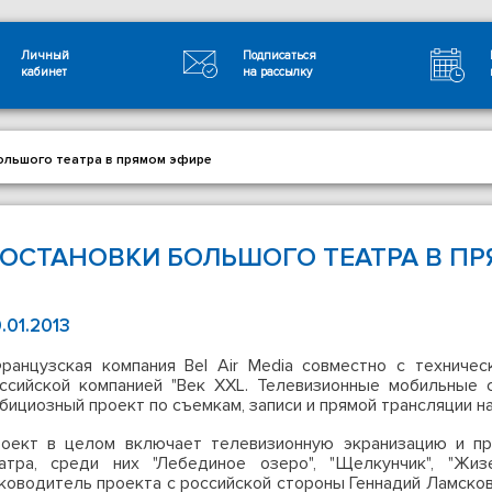
Личный
Подписаться
кабинет
на рассылку
ольшого театра в прямом эфире
ОСТАНОВКИ БОЛЬШОГО ТЕАТРА В П
.01.2013
анцузская компания Bel Air Media совместно с техниче
ссийской компанией "Век XXL. Телевизионные мобильные 
бициозный проект по съемкам, записи и прямой трансляции н
оект в целом включает телевизионную экранизацию и пр
атра, среди них "Лебединое озеро", "Щелкунчик", "Жиз
ководитель проекта с российской стороны Геннадий Ламсков