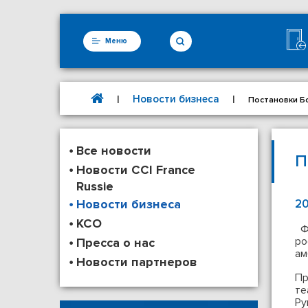
Меню
Новости бизнеса
|
|
Постановки Б
Все новости
П
Новости CCI France
Russie
Новости бизнеса
20
КСО
Фр
ро
Пресса о нас
ам
Новости партнеров
Пр
те
Ру