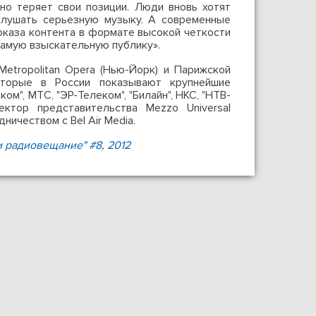
но теряет свои позиции. Люди вновь хотят
слушать серьезную музыку. А современные
оказа контента в формате высокой четкости
самую взыскательную публику».
Metropolitan Opera (Нью-Йорк) и Парижской
оторые в России показывают крупнейшие
м", МТС, "ЭР-Телеком", "Билайн", НКС, "НТВ-
ректор представительства Mezzo Universal
дничеством с Bel Air Media.
и радиовещание" #8, 2012