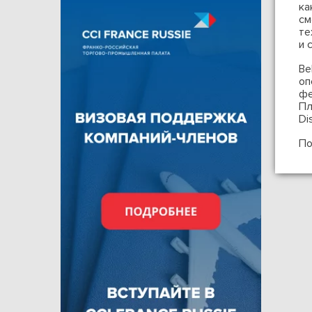
ка
см
те
и 
Be
оп
фе
Пл
Di
По