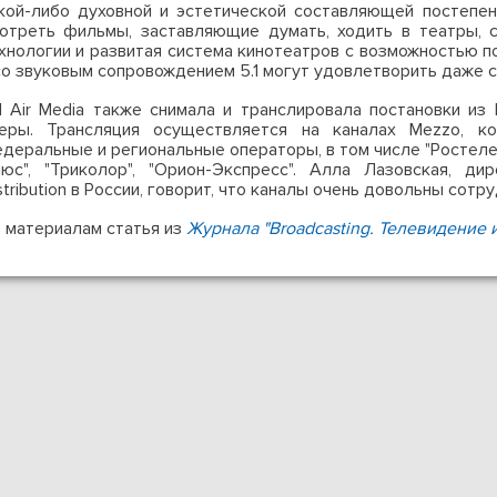
кой-либо духовной и эстетической составляющей постепен
отреть фильмы, заставляющие думать, ходить в театры, 
хнологии и развитая система кинотеатров с возможностью п
со звуковым сопровождением 5.1 могут удовлетворить даже 
l Air Media также снимала и транслировала постановки из 
еры. Трансляция осуществляется на каналах Mezzo, к
деральные и региональные операторы, в том числе "Ростелеко
юс", "Триколор", "Орион-Экспресс". Алла Лазовская, ди
stribution в России, говорит, что каналы очень довольны сотру
 материалам статья из
Журнала "Broadcasting. Телевидение 