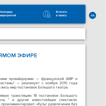
Календарь
Вступить
мероприятий
в палату
FR
РЯМОМ ЭФИРЕ
скими провайдерами — французской AMP и
системы" — реализует с ноября 2010 года
а весь мир постановок Большого театра.
ямую трансляцию 18 постановок Большого
ель " и другие известнейшие спектакли.
 прокомментировал: «Культ развлечения без