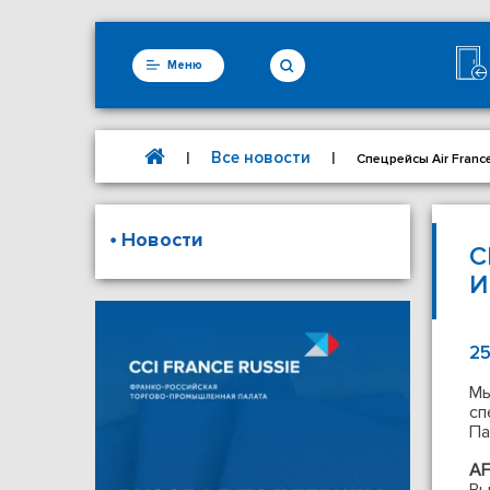
Меню
Все новости
|
|
Спецрейсы Air Fran
Новости
С
И
25
Мы
с
Па
AF