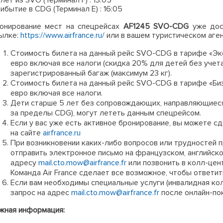
лет из SVO (Терминал F) : 13:05
ибытие в CDG (Терминал E) : 16:05
онирование мест на спецрейсах
AF1245 SVO-CDG
уже дос
ылке:
https://www.airfrance.ru/
или в вашем туристическом аген
Стоимость билета на данный рейс SVO-CDG в тарифе «Эко
евро включая все налоги (скидка 20% для детей без учета
зарегистрированный багаж (максимум 23 кг).
Стоимость билета на данный рейс SVO-CDG в тарифе «Биз
евро включая все налоги.
Дети старше 5 лет без сопровождающих, направляющиеся
за пределы CDG), могут лететь данным спецрейсом.
Если у вас уже есть активное бронирование, вы можете с
на сайте
airfrance.ru
При возникновении каких-либо вопросов или трудностей п
отправить электронное письмо на французском, английск
адресу
mail.cto.mow@airfrance.fr
или позвонить в колл-цен
Команда Air France сделает все возможное, чтобы ответит
Если вам необходимы специальные услуги (инвалидная коля
запрос на адрес
mail.cto.mow@airfrance.fr
после онлайн-по
жная информация: