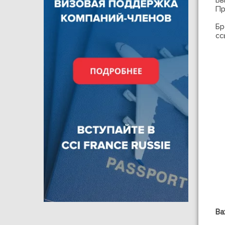
Вы
Пр
Бр
сс
Ва