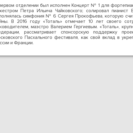
первом отделении был исполнен Концерт № 1 для фортепиа
кестром Петра Ильича Чайковского; солировал пианист 
полнялась симфония № 6 Сергея Прокофьева, которую счи
йны. В 2016 году «Тоталь» отмечает 10 лет своего сот
ководителем, маэстро Валерием Гергиевым. «Тоталь», круп
дерации, рассматривает спонсорскую поддержку прое
сковского Пасхального фестиваля, как свой вклад в укре
ссии и Франции.