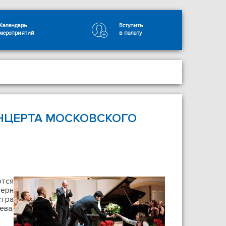
Календарь
Вступить
мероприятий
в палату
НЦЕРТА МОСКОВСКОГО
тся
ерн
стра
ва,