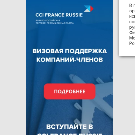
В 
ор
ис
во
ру
Фе
Мо
Ро