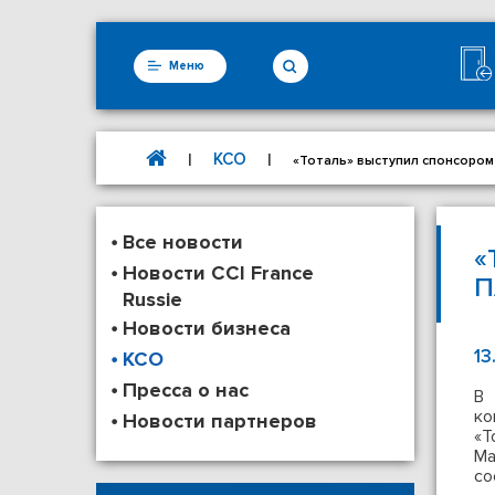
Меню
КСО
|
|
«Тоталь» выступил спонсором
Все новости
«
Новости CCI France
П
Russie
Новости бизнеса
13
КСО
Пресса о нас
В 
ко
Новости партнеров
«Т
Ма
со