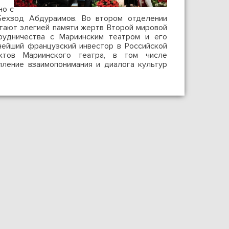
но с
Бехзод Абдураимов. Во втором отделении
тают элегией памяти жертв Второй мировой
рудничества с Мариинским театром и его
нейший французский инвестор в Российской
ктов Мариинского театра, в том числе
пление взаимопонимания и диалога культур