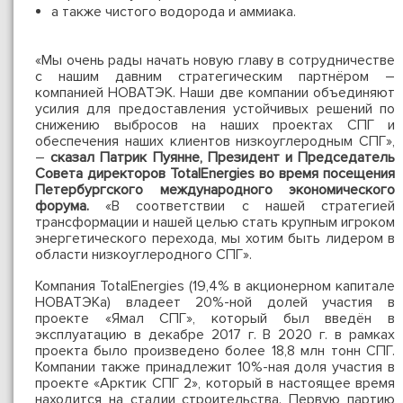
а также чистого водорода и аммиака.
«Мы очень рады начать новую главу в сотрудничестве
с нашим давним стратегическим партнёром –
компанией НОВАТЭК. Наши две компании объединяют
усилия для предоставления устойчивых решений по
снижению выбросов на наших проектах СПГ и
обеспечения наших клиентов низкоуглеродным СПГ»,
–
сказал Патрик Пуянне, Президент и Председатель
Совета директоров TotalEnergies во время посещения
Петербургского международного экономического
форума.
«В соответствии с нашей стратегией
трансформации и нашей целью стать крупным игроком
энергетического перехода, мы хотим быть лидером в
области низкоуглеродного СПГ».
Компания TotalEnergies (19,4% в акционерном капитале
НОВАТЭКа) владеет 20%-ной долей участия в
проекте «Ямал СПГ», который был введён в
эксплуатацию в декабре 2017 г. В 2020 г. в рамках
проекта было произведено более 18,8 млн тонн СПГ.
Компании также принадлежит 10%-ная доля участия в
проекте «Арктик СПГ 2», который в настоящее время
находится на стадии строительства. Первую партию