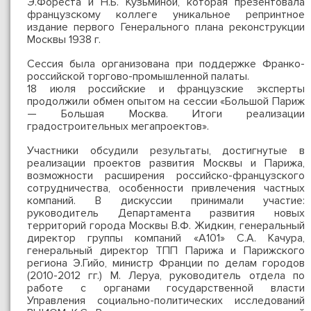
Э.Фореста и Н.Б. Кузьминой, которая презентовала
французскому коллеге уникальное репринтное
издание первого Генерального плана реконструкции
Москвы 1938 г.
Сессия была организована при поддержке Франко-
российской торгово-промышленной палаты.
18 июля российские и французские эксперты
продолжили обмен опытом на сессии «Большой Париж
— Большая Москва. Итоги реализации
градостроительных мегапроектов».
Участники обсудили результаты, достигнутые в
реализации проектов развития Москвы и Парижа,
возможности расширения российско-французского
сотрудничества, особенности привлечения частных
компаний. В дискуссии принимали участие:
руководитель Департамента развития новых
территорий города Москвы В.Ф. Жидкин, генеральный
директор группы компаний «А101» С.А. Качура,
генеральный директор ТПП Парижа и Парижского
региона Э.Гийо, министр Франции по делам городов
(2010-2012 гг.) М. Леруа, руководитель отдела по
работе с органами государственной власти
Управления социально-политических исследований