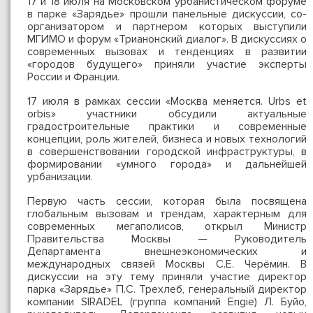
17 и 18 июля на Московском урбанистическом форуме
в парке «Зарядье» прошли панельные дискуссии, со-
организатором и партнером которых выступили
МГИМО и форум «Трианонский диалог». В дискуссиях о
современных вызовах и тенденциях в развитии
«городов будущего» приняли участие эксперты
России и Франции.
17 июля в рамках сессии «Москва меняется. Urbs et
orbis» участники обсудили актуальные
градостроительные практики и современные
концепции, роль жителей, бизнеса и новых технологий
в совершенствовании городской инфраструктуры, в
формировании «умного города» и дальнейшей
урбанизации.
Первую часть сессии, которая была посвящена
глобальным вызовам и трендам, характерным для
современных мегаполисов, открыл Министр
Правительства Москвы — Руководитель
Департамента внешнеэкономических и
международных связей Москвы С.Е. Черёмин. В
дискуссии на эту тему приняли участие директор
парка «Зарядье» П.С. Трехлеб, генеральный директор
компании SIRADEL (группа компаний Engie) Л. Буйо,