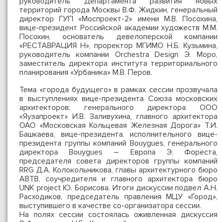
руководитель Департамента развития новых
территорий города Москвы В.Ф. Жидкин, генеральный
директор ГУП «Моспроект-2» имени М.В. Посохина,
вице-президент Российской академии художеств М.М.
Посохин, основатель девелоперской компании
«РЕСТАВРАЦИЯ Н», проректор МГИМО Н.Б. Кузьмина,
руководитель компании Orchestra Design Э. Моро,
заместитель директора института территориального
планирования «Урбаника» М.В. Перов.
Тема «города будущего» в рамках сессии прозвучала
в выступлениях вице-президента Союза московских
архитекторов; генерального директора ООО
«Яузапроект» И.В. Заливухина, главного архитектора
ОАО «Московская Кольцевая Железная Дорога» Т.И.
Башкаева, вице-президента, исполнительного вице-
президента группы компаний Bouygues, генерального
директора Bouygues – Европа Э. Фореста,
председателя совета директоров группы компаний
RRG Д.А. Колокольникова, главы архитектурного бюро
ABTB, соучредителя и главного архитектора бюро
UNK project Ю. Борисова. Итоги дискуссии подвел А.Н.
Расходиков, председатель правления МЦУ «Город»,
выступившего в качестве со-организатора сессии.
На полях сессии состоялась оживленная дискуссия