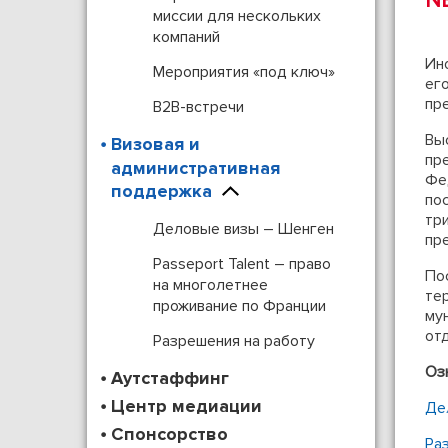
N
миссии для нескольких
компаний
Ин
Мероприятия «под ключ»
ег
пр
B2B-встречи
Вы
Визовая и
пр
административная
Фе
поддержка
по
тр
Деловые визы – Шенген
пр
Passeport Talent – право
По
на многолетнее
те
проживание по Франции
му
от
Разрешения на работу
Оз
Аутстаффинг
Центр медиации
Де
Спонсорство
Ра