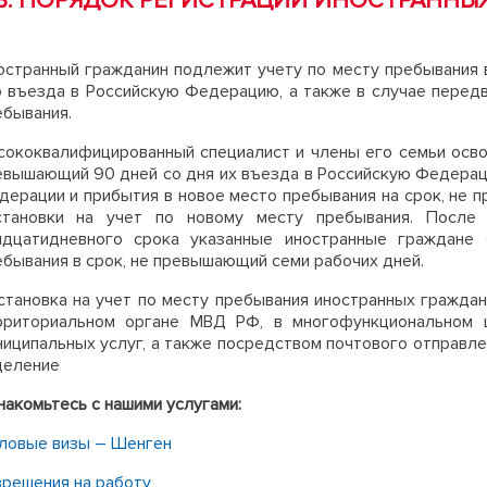
B: ПОРЯДОК РЕГИСТРАЦИИ ИНОСТРАННЫ
остранный гражданин подлежит учету по месту пребывания в
о въезда в Российскую Федерацию, а также в случае передв
ебывания.
сококвалифицированный специалист и члены его семьи освоб
евышающий 90 дней со дня их въезда в Российскую Федераци
дерации и прибытия в новое место пребывания на срок, не 
становки на учет по новому месту пребывания. После 
идцатидневного срока указанные иностранные граждане 
ебывания в срок, не превышающий семи рабочих дней.
становка на учет по месту пребывания иностранных гражд
рриториальном органе МВД РФ, в многофункциональном ц
ниципальных услуг, а также посредством почтового отправл
деление
накомьтесь с нашими услугами:
ловые визы – Шенген
зрешения на работу