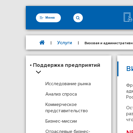
Меню
Услуги
|
|
Визовая и административ
Поддержка предприятий
В
Исследование рынка
Фр
ад
Анализ спроса
Рос
Коммерческое
Ос
представительство
ра
что
Бизнес-миссии
Отраслевые бизнес-