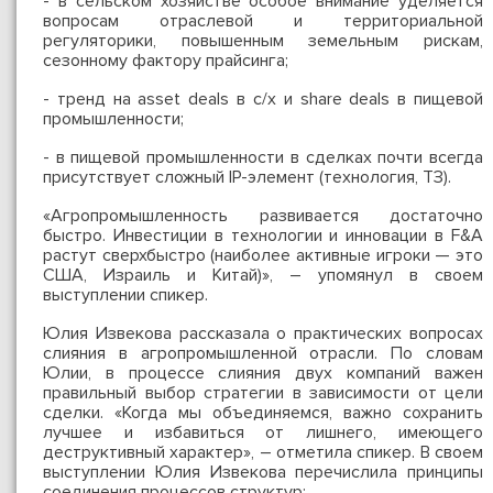
- в сельском хозяйстве особое внимание уделяется
вопросам отраслевой и территориальной
регуляторики, повышенным земельным рискам,
сезонному фактору прайсинга;
- тренд на asset deals в с/х и share deals в пищевой
промышленности;
- в пищевой промышленности в сделках почти всегда
присутствует сложный IP-элемент (технология, ТЗ).
«Агропромышленность развивается достаточно
быстро. Инвестиции в технологии и инновации в F&A
растут сверхбыстро (наиболее активные игроки — это
США, Израиль и Китай)», – упомянул в своем
выступлении спикер.
Юлия Извекова рассказала о практических вопросах
слияния в агропромышленной отрасли. По словам
Юлии, в процессе слияния двух компаний важен
правильный выбор стратегии в зависимости от цели
сделки. «Когда мы объединяемся, важно сохранить
лучшее и избавиться от лишнего, имеющего
деструктивный характер», – отметила спикер. В своем
выступлении Юлия Извекова перечислила принципы
соединения процессов структур: