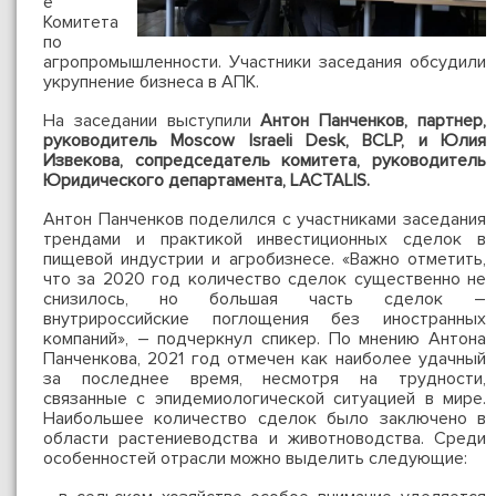
е
Комитета
по
агропромышленности. Участники заседания обсудили
укрупнение бизнеса в АПК.
На заседании выступили
Антон Панченков, партнер,
руководитель Moscow Israeli Desk, BCLP, и Юлия
Извекова, сопредседатель комитета, руководитель
Юридического департамента, LACTALIS.
Антон Панченков поделился с участниками заседания
трендами и практикой инвестиционных сделок в
пищевой индустрии и агробизнесе. «Важно отметить,
что за 2020 год количество сделок существенно не
снизилось, но большая часть сделок –
внутрироссийские поглощения без иностранных
компаний», – подчеркнул спикер. По мнению Антона
Панченкова, 2021 год отмечен как наиболее удачный
за последнее время, несмотря на трудности,
связанные с эпидемиологической ситуацией в мире.
Наибольшее количество сделок было заключено в
области растениеводства и животноводства. Среди
особенностей отрасли можно выделить следующие: